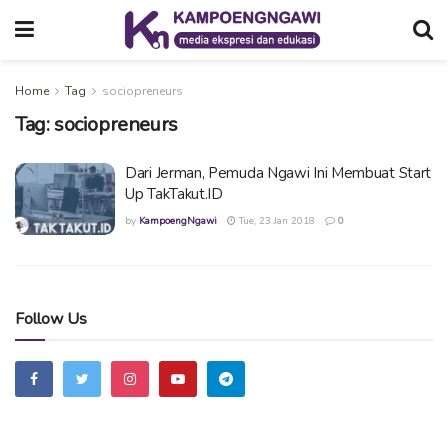
Home
Tag
sociopreneurs
Tag:
sociopreneurs
Dari Jerman, Pemuda Ngawi Ini Membuat Start
Up TakTakut.ID
by
KampoengNgawi
Tue, 23 Jan 2018
0
Follow Us