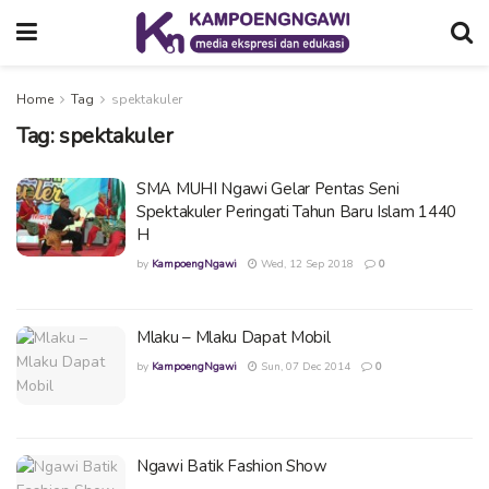
Home
Tag
spektakuler
Tag:
spektakuler
SMA MUHI Ngawi Gelar Pentas Seni
Spektakuler Peringati Tahun Baru Islam 1440
H
by
KampoengNgawi
Wed, 12 Sep 2018
0
Mlaku – Mlaku Dapat Mobil
by
KampoengNgawi
Sun, 07 Dec 2014
0
Ngawi Batik Fashion Show