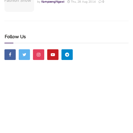
by
KampoengNgawi
Thu, 28 Aug 2014
0
Follow Us