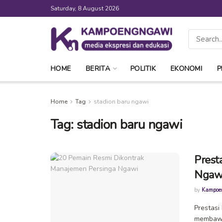
Saturday, 8 August 2026
HOME
BERITA
POLITIK
EKONOMI
P
Home
Tag
stadion baru ngawi
Tag:
stadion baru ngawi
Prest
Ngaw
by
Kampoe
Prestasi
membawa 