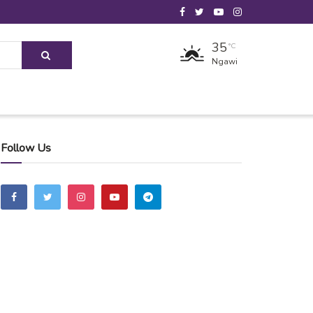
35
°C
Ngawi
Follow Us