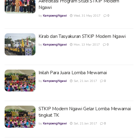
Akreditasi Program Studi STKIP Modern
Ngawi
by
KampoengNgawi
Wed, 31 May 2017
0
Kirab dan Tasyakuran STKIP Modern Ngawi
by
KampoengNgawi
Mon, 13 Mar 2017
0
Inilah Para Juara Lomba Mewarnai
by
KampoengNgawi
Sat, 21 Jan 2017
0
STKIP Modern Ngawi Gelar Lomba Mewarnai
tingkat TK
by
KampoengNgawi
Sat, 21 Jan 2017
0