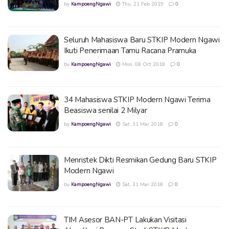
by
KampoengNgawi
Thu, 21 Feb 2019
0
Seluruh Mahasiswa Baru STKIP Modern Ngawi
Ikuti Penerimaan Tamu Racana Pramuka
by
KampoengNgawi
Mon, 08 Oct 2018
0
34 Mahasiswa STKIP Modern Ngawi Terima
Beasiswa senilai 2 Milyar
by
KampoengNgawi
Sat, 31 Mar 2018
0
Menristek Dikti Resmikan Gedung Baru STKIP
Modern Ngawi
by
KampoengNgawi
Sat, 31 Mar 2018
0
TIM Asesor BAN-PT Lakukan Visitasi