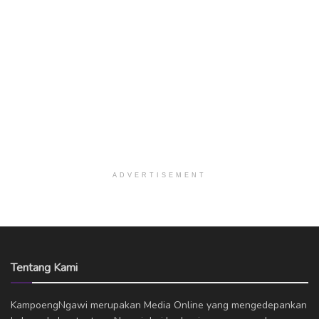
ADVERTISEMENT
Tentang Kami
KampoengNgawi merupakan Media Online yang mengedepankan