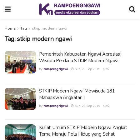
Home
Tag
stkip modern ngawi
Tag:
stkip modern ngawi
Pemerintah Kabupaten Ngawi Apresiasi
Wisuda Perdana STKIP Modern Ngawi
by
KampoengNgawi
Sun, 29 Sep 2019
0
STKIP Modern Ngawi Mewisuda 181
Mahasiswa Angkatan I
by
KampoengNgawi
Sun, 29 Sep 2019
0
Kuliah Umum STKIP Modern Ngawi Angkat
Tema Menuju Pola Hidup yang Sehat