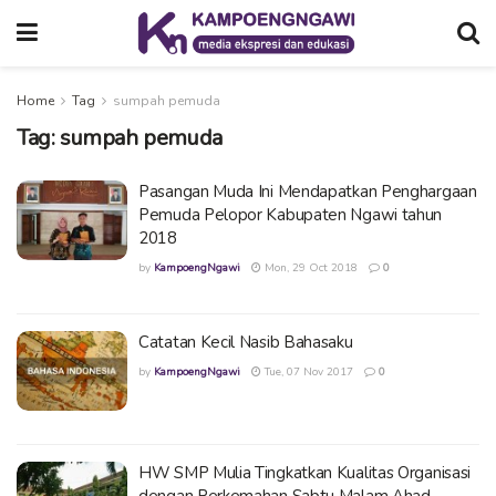
Home
Tag
sumpah pemuda
Tag:
sumpah pemuda
Pasangan Muda Ini Mendapatkan Penghargaan
Pemuda Pelopor Kabupaten Ngawi tahun
2018
by
KampoengNgawi
Mon, 29 Oct 2018
0
Catatan Kecil Nasib Bahasaku
by
KampoengNgawi
Tue, 07 Nov 2017
0
HW SMP Mulia Tingkatkan Kualitas Organisasi
dengan Perkemahan Sabtu Malam Ahad