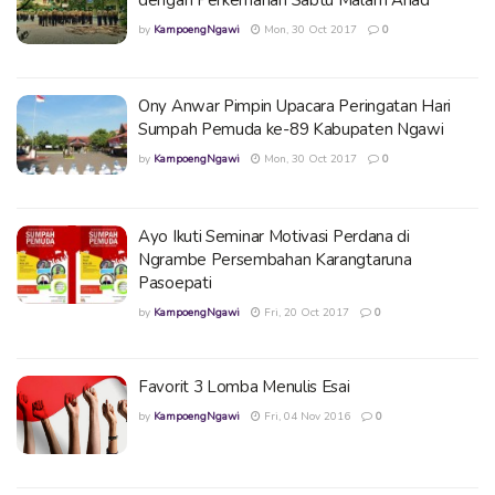
by
KampoengNgawi
Mon, 30 Oct 2017
0
Ony Anwar Pimpin Upacara Peringatan Hari
Sumpah Pemuda ke-89 Kabupaten Ngawi
by
KampoengNgawi
Mon, 30 Oct 2017
0
Ayo Ikuti Seminar Motivasi Perdana di
Ngrambe Persembahan Karangtaruna
Pasoepati
by
KampoengNgawi
Fri, 20 Oct 2017
0
Favorit 3 Lomba Menulis Esai
by
KampoengNgawi
Fri, 04 Nov 2016
0