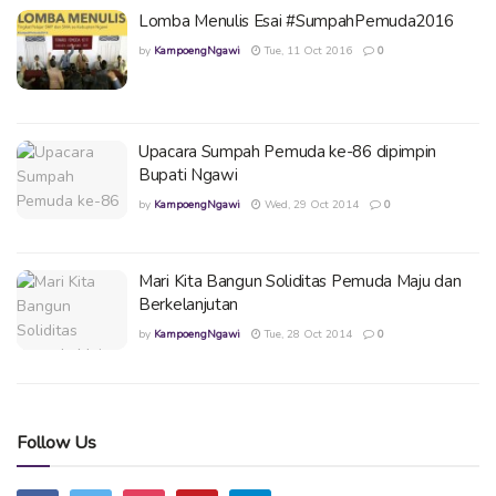
Lomba Menulis Esai #SumpahPemuda2016
by
KampoengNgawi
Tue, 11 Oct 2016
0
Upacara Sumpah Pemuda ke-86 dipimpin
Bupati Ngawi
by
KampoengNgawi
Wed, 29 Oct 2014
0
Mari Kita Bangun Soliditas Pemuda Maju dan
Berkelanjutan
by
KampoengNgawi
Tue, 28 Oct 2014
0
Follow Us