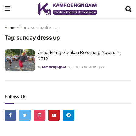
Home
Tag
sunday dress up
Tag:
sunday dress up
Ahad Enjing Gerakan Bersarung Nusantara
2016
by
KampoengNgawi
Sun, 24 Jul 2016
0
Follow Us