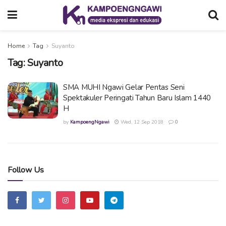
Home
Tag
Suyanto
Tag:
Suyanto
SMA MUHI Ngawi Gelar Pentas Seni
Spektakuler Peringati Tahun Baru Islam 1440
H
by
KampoengNgawi
Wed, 12 Sep 2018
0
Follow Us