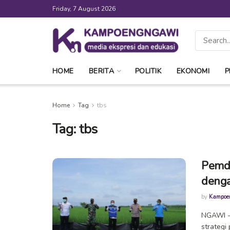
Friday, 7 August 2026
HOME
BERITA
POLITIK
EKONOMI
P
Home
Tag
tbs
Tag:
tbs
Pemda
deng
by
Kampoe
NGAWI --
strategi