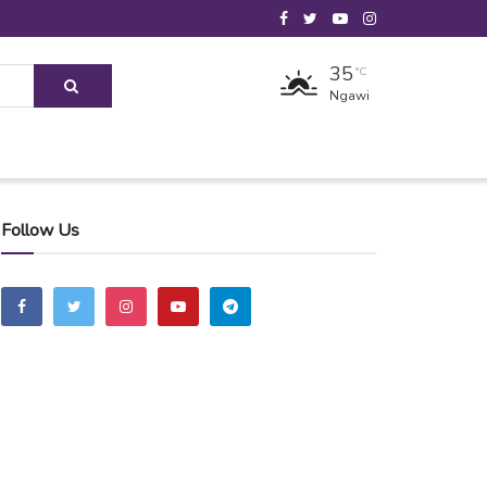
35
°C
Ngawi
Follow Us