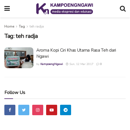
Home
Tag
teh radja
Tag:
teh radja
Aroma Kopi Ciri Khas Utama Rasa Teh dari
Ngawi
by
KampoengNgawi
Sun, 12 Mar 2017
0
Follow Us