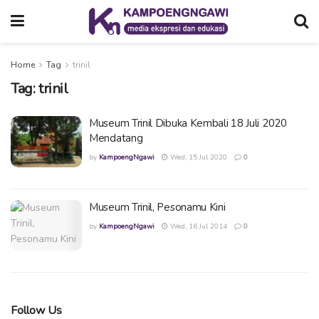
Home
Tag
trinil
Tag:
trinil
Museum Trinil Dibuka Kembali 18 Juli 2020
Mendatang
by
KampoengNgawi
Wed, 15 Jul 2020
0
Museum Trinil, Pesonamu Kini
by
KampoengNgawi
Wed, 16 Jul 2014
0
Follow Us