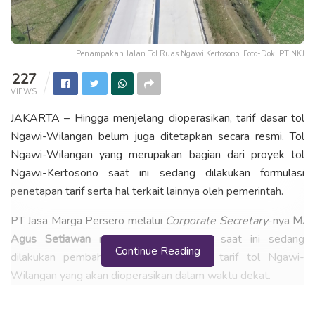
Penampakan Jalan Tol Ruas Ngawi Kertosono. Foto-Dok. PT NKJ
227
VIEWS
JAKARTA – Hingga menjelang dioperasikan, tarif dasar tol
Ngawi-Wilangan belum juga ditetapkan secara resmi. Tol
Ngawi-Wilangan yang merupakan bagian dari proyek tol
Ngawi-Kertosono saat ini sedang dilakukan formulasi
penetapan tarif serta hal terkait lainnya oleh pemerintah.
PT Jasa Marga Persero melalui
Corporate Secretary
-nya
M.
Agus Setiawan
menyampaikan bahwa saat ini sedang
Continue Reading
dilakukan pembahasan terkait besaran tarif tol Ngawi-
Wilangan yang akan dioperasikan dalam waktu dekat.
Menurut
Agus
dalam keterangannya hari ini, Jumat