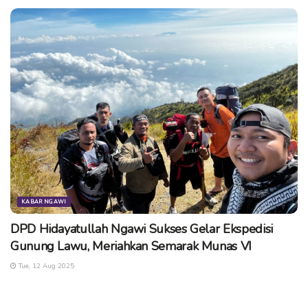
Tags:
jalan tol ngawi
tarif tol ngawi
tarif tol ngawi-wilangan
KABAR NGAWI
DPD Hidayatullah Ngawi Sukses Gelar Ekspedisi
Gunung Lawu, Meriahkan Semarak Munas VI
Tue, 12 Aug 2025