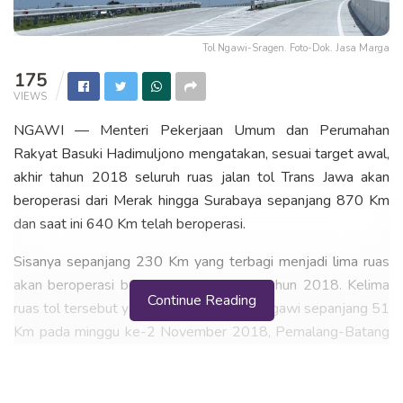
Tol Ngawi-Sragen. Foto-Dok. Jasa Marga
175
VIEWS
NGAWI — Menteri Pekerjaan Umum dan Perumahan
Rakyat Basuki Hadimuljono mengatakan, sesuai target awal,
akhir tahun 2018 seluruh ruas jalan tol Trans Jawa akan
beroperasi dari Merak hingga Surabaya sepanjang 870 Km
dan saat ini 640 Km telah beroperasi.
Sisanya sepanjang 230 Km yang terbagi menjadi lima ruas
akan beroperasi bertahap hingga akhir tahun 2018. Kelima
Continue Reading
ruas tol tersebut yakni ruas Tol Sragen-Ngawi sepanjang 51
Km pada minggu ke-2 November 2018, Pemalang-Batang
sepanjang 33 km, Batang-Semarang sepanjang 75 km,
Salatiga-Solo sepanjang 32 km, Wilangan-Kertosono
sepanjang 39 km yang semuanya paling lambat beroperasi