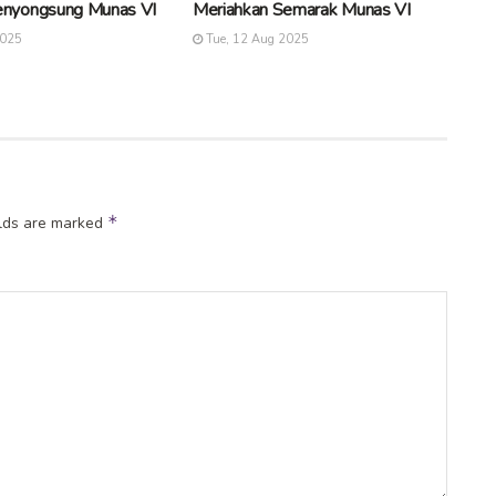
nyongsung Munas VI
Meriahkan Semarak Munas VI
2025
Tue, 12 Aug 2025
*
elds are marked