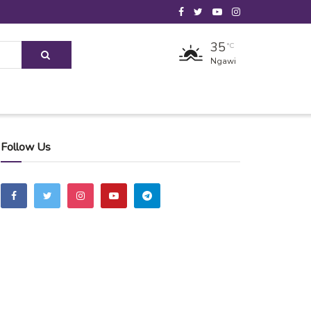
35
°C
Ngawi
Follow Us