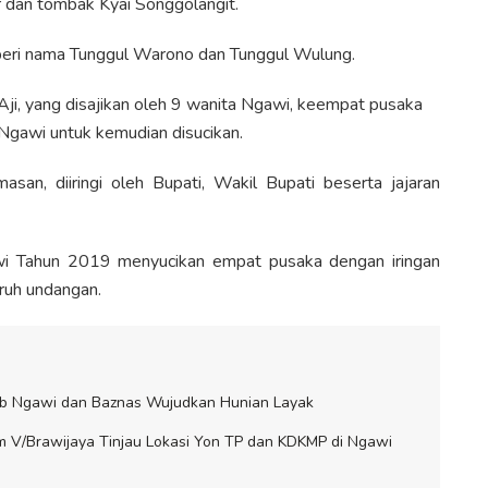
r dan tombak Kyai Songgolangit.
beri nama Tunggul Warono dan Tunggul Wulung.
ji, yang disajikan oleh 9 wanita Ngawi, keempat pusaka
gawi untuk kemudian disucikan.
an, diiringi oleh Bupati, Wakil Bupati beserta jajaran
i Tahun 2019 menyucikan empat pusaka dengan iringan
ruh undangan.
ab Ngawi dan Baznas Wujudkan Hunian Layak
 V/Brawijaya Tinjau Lokasi Yon TP dan KDKMP di Ngawi