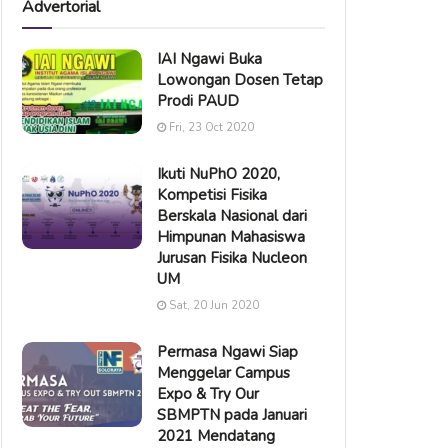
Advertorial
IAI Ngawi Buka
Lowongan Dosen Tetap
Prodi PAUD
Fri, 23 Oct 2020
Ikuti NuPhO 2020,
Kompetisi Fisika
Berskala Nasional dari
Himpunan Mahasiswa
Jurusan Fisika Nucleon
UM
Sat, 20 Jun 2020
Permasa Ngawi Siap
Menggelar Campus
Expo & Try Our
SBMPTN pada Januari
2021 Mendatang