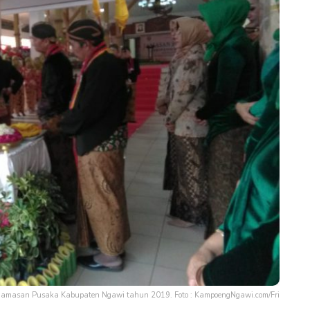
Jamasan Pusaka Kabupaten Ngawi tahun 2019. Foto : KampoengNgawi.com/Fri