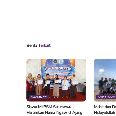
Berita
Terkait
KABAR NGAWI
KABAR NGAWI
Siswa MI PSM Sulursewu
Mabit dan Do
Harumkan Nama Ngawi di Ajang
Hidayatullah