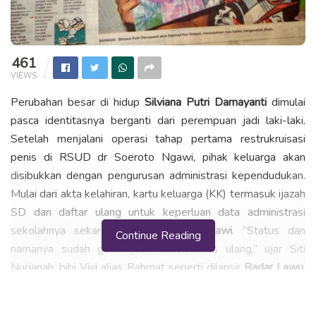
461
VIEWS
Perubahan besar di hidup
Silviana Putri Damayanti
dimulai
pasca identitasnya berganti dari perempuan jadi laki-laki.
Setelah menjalani operasi tahap pertama restrukruisasi
penis di RSUD dr Soeroto Ngawi, pihak keluarga akan
disibukkan dengan pengurusan administrasi kependudukan.
Mulai dari akta kelahiran, kartu keluarga (KK) termasuk ijazah
SD dan daftar ulang untuk keperluan data administrasi
sekolahnya sekarang di
SMPN 3 Ngawi
. “Status dan
Continue Reading
namanya sudah ganti, jadi harus diurus ulang,” ujar Siti
Nurjanah, bibi Vivi alias Rahmat seperti dilansir
Radar Lawu
,
kemarin (25/1).
Kata dia, pihak keluarga sudah memutuskan nama baru Vivi