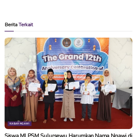
tersebut.
“Saat ini kami tengah mengkaji wacana New Normal di
Berita
Terkait
wilayah kabupaten Ngawi dan kita semua berharap agar
dapat terrealisasi,” ujar Kanang.
Lebih lanjut pihaknya juga berharap adanya
gejolak di
masyarakat
terkait Konser Digital Tombo Kangen in
Memoriam Didi Kempot dan penggalangan dana COVID-19
pekan lalu tidak akan terjadi lagi.
“Kita bersama-sama dalam upaya penanganan COVID-19 di
wilayah kabupaten Ngawi dan mari kita semua
melaksanakan protokoler kesehatan dengan disiplin dan
berharap semua akan normal kembali seperti sediakala,”
tegasnya.
KABAR NGAWI
Dalam sesi dialog dengan perwakilan pekerja seni, termasuk
Siswa MI PSM Sulursewu Harumkan Nama Ngawi di