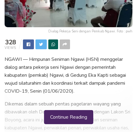
Dialog Pekerja Seni dengan Pemkab Ngawi. Foto : pwh
328
VIEWS
NGAWI — Himpunan Seniman Ngawi (HSN) menggelar
dialog antara pekerja seni Ngawi dengan pemerintah
kabupaten (pemkab) Ngawi, di Gedung Eka Kapti sebagai
wujud silaturahim dan koordinasi terkait dampak pandemi
COVID-19, Senin (01/06/2020).
Dikemas dalam sebuah pentas pagelaran wayang yang
dibawakan oleh Dalang Ki Joko Klentheng dengan Lakon Sri
Continue Reading
Boyong, acara ini juga dihadiri perwakilan dari seniman
kabupaten Ngawi, perwakilan penari, perwakilan usaha rias,
dan paguyuban sound system Ngawi.