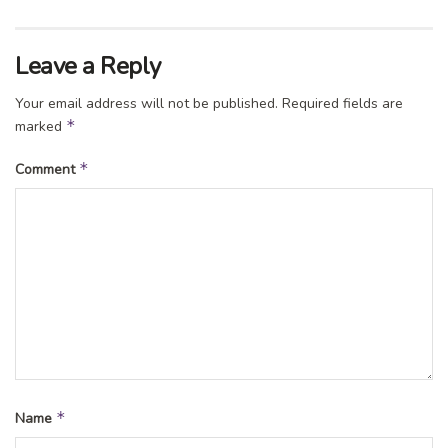
Tags:
bupati ngawi
dampak covid-19
kesenian ngawi
pekerja seni ngawi
Leave a Reply
Your email address will not be published.
Required fields are
*
marked
*
Comment
*
Name