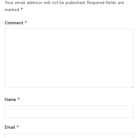
Your email address will not be published.
Required fields are
*
marked
Andi Jauhari dan Riefa F Salsabila
Santriwati Kulliyyatul Mu’allimin Al Islamiyyah (KMI) Putri I
*
Comment
Gontor Mantingan
Tags:
gontor ngawi
gontor putri mantingan
pondok gontor
pondok modern gontor
*
Name
*
Email