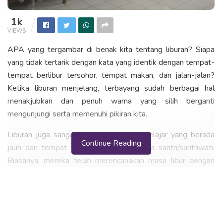
1k
VIEWS
APA yang tergambar di benak kita tentang liburan? Siapa
yang tidak tertarik dengan kata yang identik dengan tempat-
tempat berlibur tersohor, tempat makan, dan jalan-jalan?
Ketika liburan menjelang, terbayang sudah berbagai hal
menakjubkan dan penuh warna yang silih berganti
mengunjungi serta memenuhi pikiran kita.
Liburan juga sangat dinanti-nanti para pelajar yang berada
Continue Reading
jauh dari tempat tinggalnya, seperti para santri/santriwati.
Biasanya, mereka telah merencanakan masa libur dengan
matang dari jauh-jauh hari. Mungkin malah telah terbayang
sejak hari pertama sekolah dimulai. Berikut ini sekilas
Masa
Liburan Bagi Santriwati Ponpes Putri Gontor
.
Di
Pondok Pesantren Modern Gontor Putri I
, Mantingan,