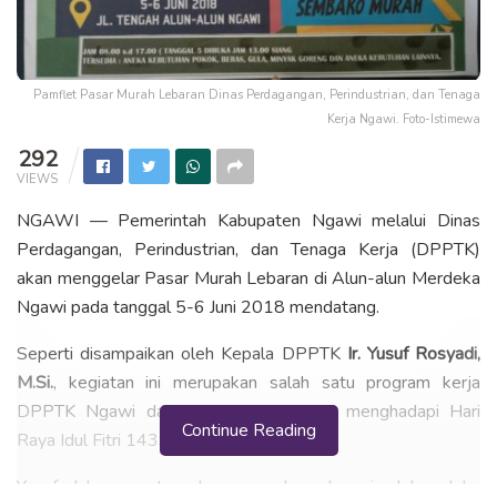
Pamflet Pasar Murah Lebaran Dinas Perdagangan, Perindustrian, dan Tenaga
Kerja Ngawi. Foto-Istimewa
292
VIEWS
NGAWI — Pemerintah Kabupaten Ngawi melalui Dinas
Perdagangan, Perindustrian, dan Tenaga Kerja (DPPTK)
akan menggelar Pasar Murah Lebaran di Alun-alun Merdeka
Ngawi pada tanggal 5-6 Juni 2018 mendatang.
Seperti disampaikan oleh Kepala DPPTK
Ir. Yusuf Rosyadi,
M.Si.
, kegiatan ini merupakan salah satu program kerja
DPPTK Ngawi dan juga dalam rangka menghadapi Hari
Continue Reading
Raya Idul Fitri 1439 H tahun 2018.
Yusuf dalam surat undangannya kepada sejumlah pelaku