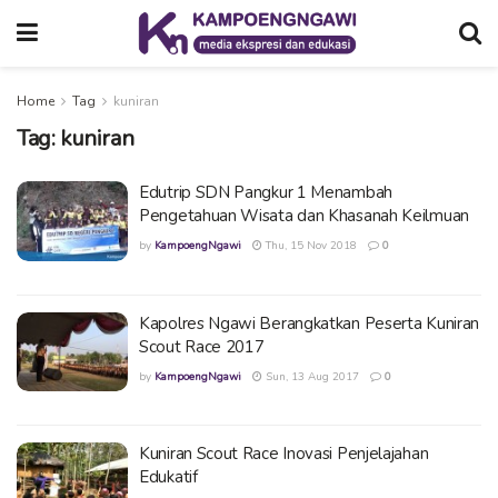
Home
Tag
kuniran
Tag:
kuniran
Edutrip SDN Pangkur 1 Menambah
Pengetahuan Wisata dan Khasanah Keilmuan
by
KampoengNgawi
Thu, 15 Nov 2018
0
Kapolres Ngawi Berangkatkan Peserta Kuniran
Scout Race 2017
by
KampoengNgawi
Sun, 13 Aug 2017
0
Kuniran Scout Race Inovasi Penjelajahan
Edukatif