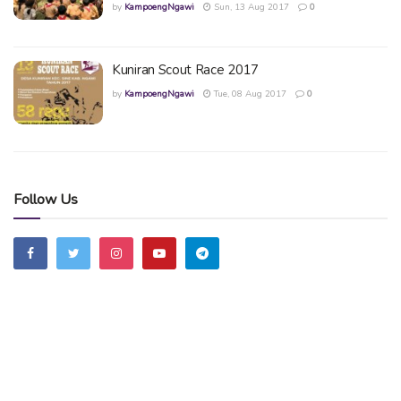
by
KampoengNgawi
Sun, 13 Aug 2017
0
Kuniran Scout Race 2017
by
KampoengNgawi
Tue, 08 Aug 2017
0
Follow Us