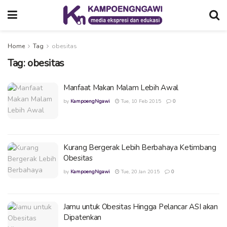
Home
Tag
obesitas
Tag:
obesitas
Manfaat Makan Malam Lebih Awal
by
KampoengNgawi
Tue, 10 Feb 2015
0
Kurang Bergerak Lebih Berbahaya Ketimbang
Obesitas
by
KampoengNgawi
Tue, 20 Jan 2015
0
Jamu untuk Obesitas Hingga Pelancar ASI akan
Dipatenkan