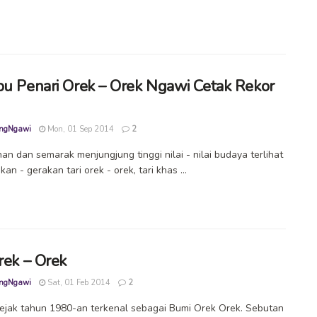
bu Penari Orek – Orek Ngawi Cetak Rekor
ngNgawi
Mon, 01 Sep 2014
2
an dan semarak menjungjung tinggi nilai - nilai budaya terlihat
kan - gerakan tari orek - orek, tari khas ...
Orek – Orek
ngNgawi
Sat, 01 Feb 2014
2
ejak tahun 1980-an terkenal sebagai Bumi Orek Orek. Sebutan