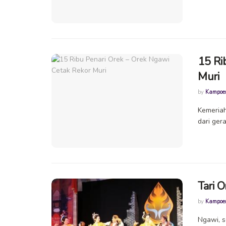
15 Ri
Muri
by
Kampoe
Kemeriah
dari gera
Tari 
by
Kampoe
Ngawi, s