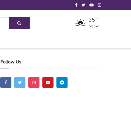
35
°C
Ngawi
Follow Us