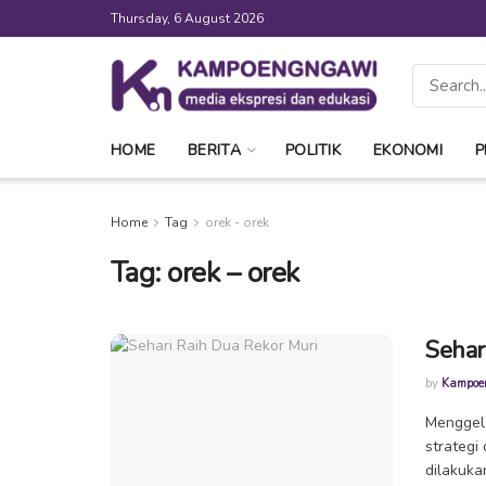
Thursday, 6 August 2026
HOME
BERITA
POLITIK
EKONOMI
P
Home
Tag
orek - orek
Tag:
orek – orek
Sehar
by
Kampoe
Menggel
strategi
dilakukan