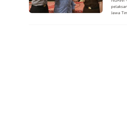
NGAWI -
pelaksan
Jawa Timu