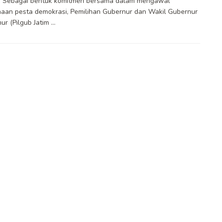
 Sebagai bentuk komitmen bersama dalam mengawal
aan pesta demokrasi, Pemilihan Gubernur dan Wakil Gubernur
r (Pilgub Jatim ...