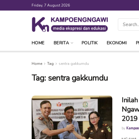
Friday, 7 August 2026
HOME
BERITA
POLITIK
EKONOMI
P
Home
Tag
sentra gakkumdu
Tag:
sentra gakkumdu
Inila
Ngawi
2019
by
Kampoe