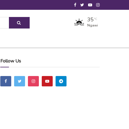
35
°C
Ngawi
Follow Us