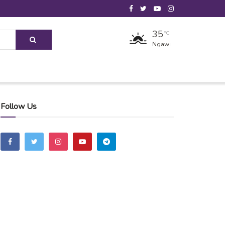
35
°C
Ngawi
Follow Us