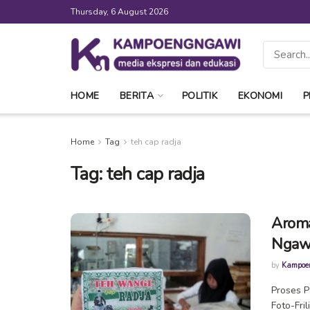
Thursday, 6 August 2026
HOME
BERITA
POLITIK
EKONOMI
P
Home
Tag
teh cap radja
Tag:
teh cap radja
Aroma
Ngaw
by
Kampoe
Proses P
Foto-Fri