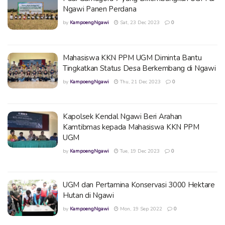
Ngawi Panen Perdana
by
KampoengNgawi
Sat, 23 Dec 2023
0
Mahasiswa KKN PPM UGM Diminta Bantu
Tingkatkan Status Desa Berkembang di Ngawi
by
KampoengNgawi
Thu, 21 Dec 2023
0
Kapolsek Kendal Ngawi Beri Arahan
Kamtibmas kepada Mahasiswa KKN PPM
UGM
by
KampoengNgawi
Tue, 19 Dec 2023
0
UGM dan Pertamina Konservasi 3000 Hektare
Hutan di Ngawi
by
KampoengNgawi
Mon, 19 Sep 2022
0