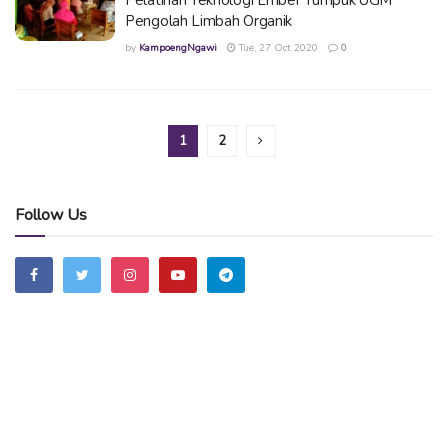
Pelatihan Teknologi Ember Tumpuk UGM
Pengolah Limbah Organik
by
KampoengNgawi
Tue, 27 Oct 2020
0
1
2
Follow Us