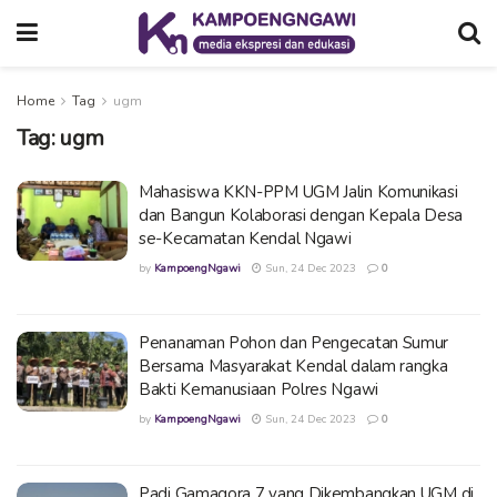
Home
Tag
ugm
Tag:
ugm
Mahasiswa KKN-PPM UGM Jalin Komunikasi
dan Bangun Kolaborasi dengan Kepala Desa
se-Kecamatan Kendal Ngawi
by
KampoengNgawi
Sun, 24 Dec 2023
0
Penanaman Pohon dan Pengecatan Sumur
Bersama Masyarakat Kendal dalam rangka
Bakti Kemanusiaan Polres Ngawi
by
KampoengNgawi
Sun, 24 Dec 2023
0
Padi Gamagora 7 yang Dikembangkan UGM di