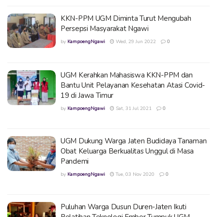
KKN-PPM UGM Diminta Turut Mengubah
Persepsi Masyarakat Ngawi
by
KampoengNgawi
Wed, 29 Jun 2022
0
UGM Kerahkan Mahasiswa KKN-PPM dan
Bantu Unit Pelayanan Kesehatan Atasi Covid-
19 di Jawa Timur
by
KampoengNgawi
Sat, 31 Jul 2021
0
UGM Dukung Warga Jaten Budidaya Tanaman
Obat Keluarga Berkualitas Unggul di Masa
Pandemi
by
KampoengNgawi
Tue, 03 Nov 2020
0
Puluhan Warga Dusun Duren-Jaten Ikuti