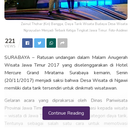
Zainul Thohar (Kiri) Bangga, Daya Tarik Wisata Budaya Desa Wisata
Ngrayudan Menjadi Terbaik Ketiga Tingkat Jawa Timur. Foto-Asidewi
221
VIEWS
SURABAYA – Ratusan undangan dalam Malam Anugerah
Wisata Jawa Timur 2017 yang diselenggarakan di Hotel
Mercure Grand Miratama Surabaya kemarin, Senin
(20/11/2017) menjadi saksi bahwa Desa Wisata di Ngawi
memiliki data tarik tersendiri untuk dinikmati wisatawan.
Gelaran acara yang diprakarsai oleh Dinas Pariwisata
Provinai Jawa Timur ini memberikan apresiasi kepada wisata
Continue Reading
– wisata di Jawa Timur dengan berbagai kategori daya tarik.
Tentunya sebagai salah satu cara untuk memotivasi
pengelola usaha pariwisata.