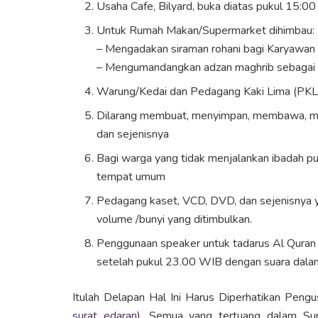
Usaha Cafe, Bilyard, buka diatas pukul 15:
Untuk Rumah Makan/Supermarket dihimbau:
– Mengadakan siraman rohani bagi Karyawan
– Mengumandangkan adzan maghrib sebagai 
Warung/Kedai dan Pedagang Kaki Lima (PKL) 
Dilarang membuat, menyimpan, membawa, m
dan sejenisnya
Bagi warga yang tidak menjalankan ibadah p
tempat umum
Pedagang kaset, VCD, DVD, dan sejenisnya 
volume /bunyi yang ditimbulkan.
Penggunaan speaker untuk tadarus Al Quran 
setelah pukul 23.00 WIB dengan suara dala
Itulah Delapan Hal Ini Harus Diperhatikan Pe
surat edaran
). Semua yang tertuang dalam Sur