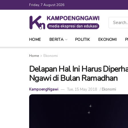
Friday, 7 August 2026
HOME
BERITA
POLITIK
EKONOMI
P
Home
Ekonomi
Delapan Hal Ini Harus Diper
Ngawi di Bulan Ramadhan
KampoengNgawi
Tue, 15 May 2018
/
Ekonomi