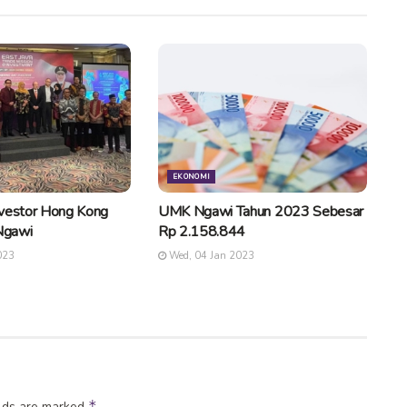
EKONOMI
nvestor Hong Kong
UMK Ngawi Tahun 2023 Sebesar
 Ngawi
Rp 2.158.844
023
Wed, 04 Jan 2023
*
elds are marked