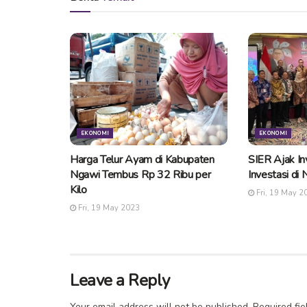
EKONOMI
EKONOMI
Harga Telur Ayam di Kabupaten
SIER Ajak I
Ngawi Tembus Rp 32 Ribu per
Investasi di
Kilo
Fri, 19 May 2
Fri, 19 May 2023
Leave a Reply
Your email address will not be published.
Required fi