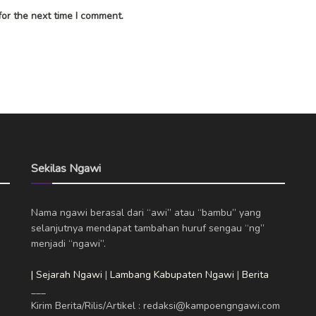
or the next time I comment.
Sekilas Ngawi
Nama ngawi berasal dari “awi” atau “bambu” yang
selanjutnya mendapat tambahan huruf sengau “ng”
menjadi “ngawi”.
| Sejarah Ngawi
|
Lambang Kabupaten Ngawi
|
Berita
___
Kirim Berita/Rilis/Artikel : redaksi@kampoengngawi.com