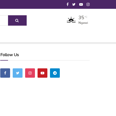
35
°C
Ngawi
Follow Us