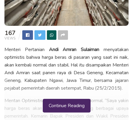
167
VIEWS
Menteri Pertanian
Andi Amran Sulaiman
menyatakan
optimistis bahwa harga beras di pasaran yang saat ini naik,
akan kembali normal dan stabil. Hal itu disampaikan Menteri
Andi Amran saat panen raya di Desa Geneng, Kecamatan
Geneng, Kabupaten Ngawi, Jawa Timur, bersama jajaran
pejabat pemerintah daerah setempat, Rabu (25/2/2015).
Mentan Optimistis harga Beras kembali Normal. “Saya yakin
Continue Reading
harga beras akan kembali normal seiring berbagai upaya
pemerintah. Kemarin Bapak Presiden dan Wakil Presiden
sudah menginstruksikan Bulog untuk mendistribusikan 300
ribu ton stok berasnya,” ujar Amran Sulaiman di Ngawi,