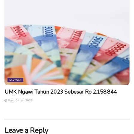
tersebut, Bupati Ngawi
Budi Sulistyono
, Wakil Bupati Ngawi
Oni Anwar
, dan sejumlah jajaran pejabat di Pemkab Ngawi.
Tags:
beras murah
beras ngawi
geneng ngawi
harga beras ngawi
mentan di ngawi
panen ngawi
EKONOMI
UMK Ngawi Tahun 2023 Sebesar Rp 2.158.844
Wed, 04 Jan 2023
Leave a Reply