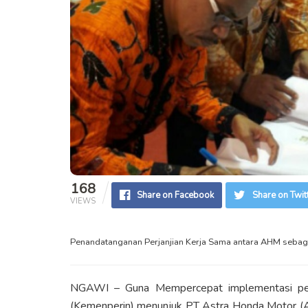
168
Share on Facebook
Share on Twit
VIEWS
Penandatanganan Perjanjian Kerja Sama antara AHM sebaga
NGAWI – Guna Mempercepat implementasi pendi
(Kemenperin) menunjuk PT Astra Honda Motor 