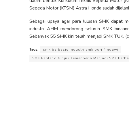
dalam bentuk Kurikulum Teknik Sepeda Motor (KT
Sepeda Motor (KTSM) Astra Honda sudah dijalanka
Sebagai upaya agar para lulusan SMK dapat me
industri, AHM mendorong seluruh SMK binaan
Sebanyak 55 SMK kini telah menjadi SMK TUK. (c
Tags:
smk berbasis industri smk pgri 4 ngawi
SMK Panter ditunjuk Kemenperin Menjadi SMK Berba