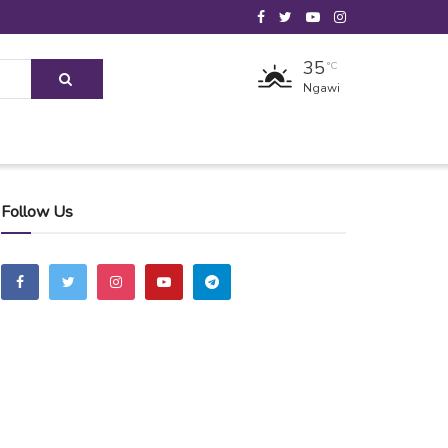
35
°C
Ngawi
Follow Us