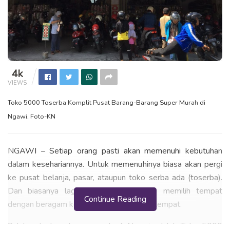
4k
VIEWS
Toko 5000 Toserba Komplit Pusat Barang-Barang Super Murah di
Ngawi. Foto-KN
NGAWI – Setiap orang pasti akan memenuhi kebutuhan
dalam kesehariannya. Untuk memenuhinya biasa akan pergi
ke pusat belanja, pasar, ataupun toko serba ada (toserba).
Dan biasanya lagi, banyak orang akan memilih tempat
Continue Reading
dengan beragam kebutuhan ada dalam 1 tempat.
Salah satu toserba yang ada di Ngawi adalah Toko 5000