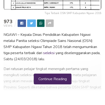
Tiga Terbaik OSN SMP Kabupaten Ngawi 2018
973
VIEWS
NGAWI – Kepala Dinas Pendidikan Kabupaten Ngawi
melalui Panitia seleksi Olimpiade Sains Nasional (OSN)
SMP Kabupaten Ngawi Tahun 2018 telah mengumumkan
tiga peserta terbaik dari
seleksi
yang diselenggarakan pada,
Sabtu (24/03/2018) lalu.
Dari ratusan pelajar tingkat menengah pertama yang
mengikuti seleksi ini hanya 3 terbaik dari 3 mata pelajaran
Continue Reading
yang akan mewakili Kabupaten Ngawi menuju tingkat
Provinsi. Seperti diketahui bahwa peserta OSN SMP tingkat
kabupaten tahun 2018 terdiri dari 65 peserta untuk mata
pelajaran Matematika, 65 peserta mata pelajaran IPS, dan