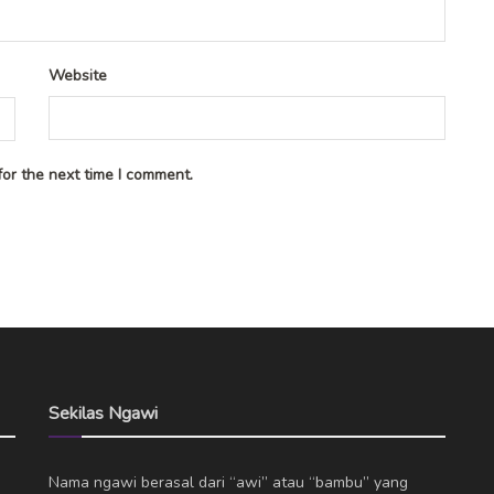
Website
or the next time I comment.
Sekilas Ngawi
Nama ngawi berasal dari “awi” atau “bambu” yang