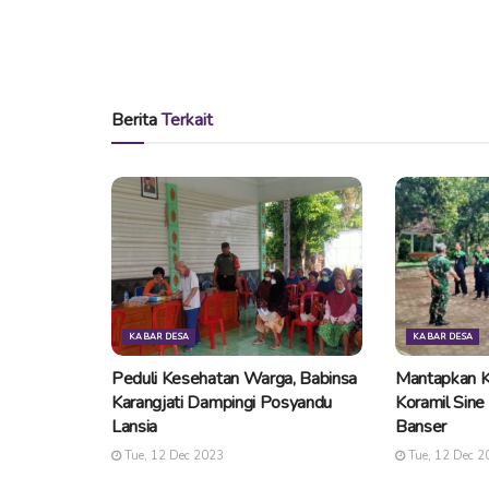
Berita
Terkait
KABAR DESA
KABAR DESA
Peduli Kesehatan Warga, Babinsa
Mantapkan K
Karangjati Dampingi Posyandu
Koramil Sin
Lansia
Banser
Tue, 12 Dec 2023
Tue, 12 Dec 2