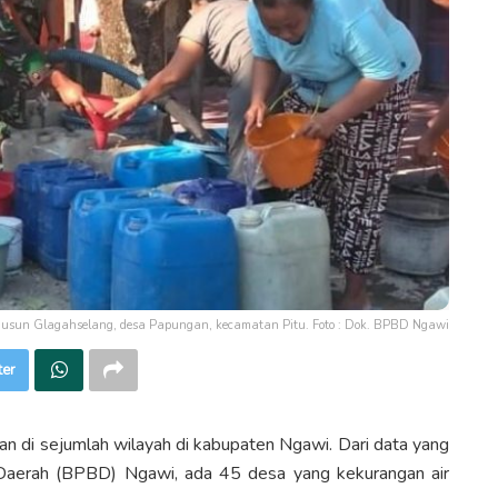
Di dusun Glagahselang, desa Papungan, kecamatan Pitu. Foto : Dok. BPBD Ngawi
ter
di sejumlah wilayah di kabupaten Ngawi. Dari data yang
Daerah (BPBD) Ngawi, ada 45 desa yang kekurangan air