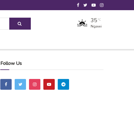
35
°C
Ngawi
Follow Us