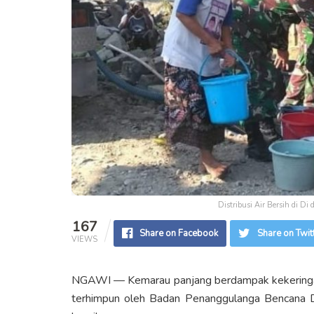
Distribusi Air Bersih di 
167
Share on Facebook
Share on Twit
VIEWS
NGAWI — Kemarau panjang berdampak kekeringan 
terhimpun oleh Badan Penanggulanga Bencana 