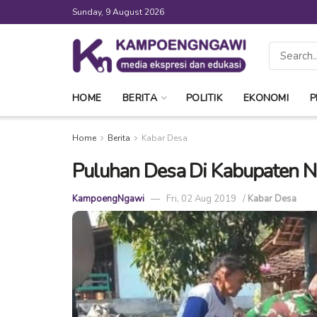
Sunday, 9 August 2026
HOME
BERITA
POLITIK
EKONOMI
P
Home
Berita
Kabar Desa
Puluhan Desa Di Kabupaten Ng
KampoengNgawi
Fri, 02 Aug 2019
/
Kabar Desa