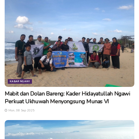
yang terbentuk dari endapan abu vulkanik di masa lalu.
“Jadi tanah cenderung gembur, tak padat. Mudah sekali
runtuh akibat air hujan juga,” ujar Adrin. Itulah beberapa Ciri –
Ciri Lahan yang Rawan Longsor.
Tags:
banjarnegara
bencana longsor
rawan longsor
tanah longsor
KABAR NGAWI
Mabit dan Dolan Bareng: Kader Hidayatullah Ngawi
Perkuat Ukhuwah Menyongsung Munas VI
Mon, 08 Sep 2025