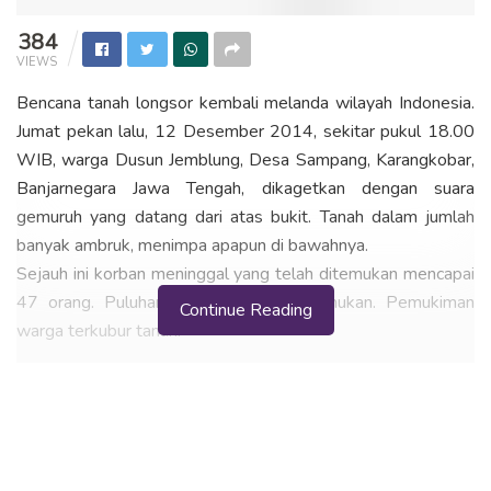
384
VIEWS
Bencana tanah longsor kembali melanda wilayah Indonesia.
Jumat pekan lalu, 12 Desember 2014, sekitar pukul 18.00
WIB, warga Dusun Jemblung, Desa Sampang, Karangkobar,
Banjarnegara Jawa Tengah, dikagetkan dengan suara
gemuruh yang datang dari atas bukit. Tanah dalam jumlah
banyak ambruk, menimpa apapun di bawahnya.
Sejauh ini korban meninggal yang telah ditemukan mencapai
47 orang. Puluhan lainnya belum ditemukan. Pemukiman
Continue Reading
warga terkubur tanah.
Peneliti Pusat Penelitian Geoteknologi Lembaga Ilmu
Pengetahuan Indonesia (LIPI), Adrin Tohari, Senin 15
Desember 2014, membeberkan beberapa karakter lahan
yang rawan longsor, seperti dilansir
VivaNews
.
Ciri – Ciri