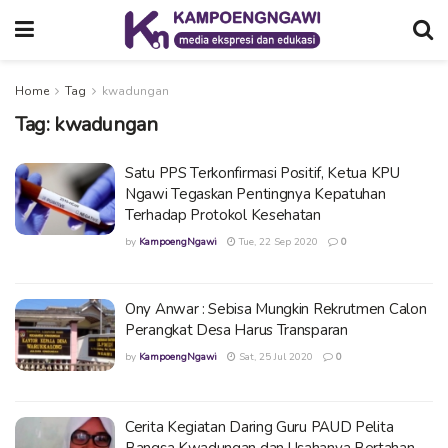
Home
Tag
kwadungan
Tag:
kwadungan
Satu PPS Terkonfirmasi Positif, Ketua KPU
Ngawi Tegaskan Pentingnya Kepatuhan
Terhadap Protokol Kesehatan
by
KampoengNgawi
Tue, 22 Sep 2020
0
Ony Anwar : Sebisa Mungkin Rekrutmen Calon
Perangkat Desa Harus Transparan
by
KampoengNgawi
Sat, 25 Jul 2020
0
Cerita Kegiatan Daring Guru PAUD Pelita
Bangsa Kwadungan dan Usahanya Bertahan