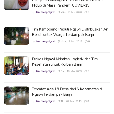
Hidup di Masa Pandemi COVID-19
by
KampoengNgawi
Wed, 10 Jun 2020
0
Tim Kampoeng Peduli Ngawi Distribusikan Air
Bersih untuk Warga Terdampak Banjir
by
KampoengNgawi
Mon, 11 Mar 2019
0
Dinkes Ngawi Kirimkan Logistik dan Tim
Kesehatan untuk Korban Banjir
by
KampoengNgawi
Sun, 10 Mar 2019
0
Tercatat Ada 18 Desa dari 6 Kecamatan di
Ngawi Terdampak Banjir
by
KampoengNgawi
Thu, 07 Mar 2019
0