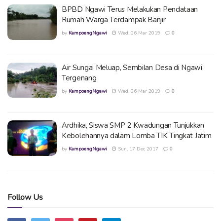
BPBD Ngawi Terus Melakukan Pendataan
Rumah Warga Terdampak Banjir
by
KampoengNgawi
Wed, 06 Mar 2019
0
Air Sungai Meluap, Sembilan Desa di Ngawi
Tergenang
by
KampoengNgawi
Wed, 06 Mar 2019
0
Ardhika, Siswa SMP 2 Kwadungan Tunjukkan
Kebolehannya dalam Lomba TIK Tingkat Jatim
by
KampoengNgawi
Sun, 17 Dec 2017
0
Follow Us