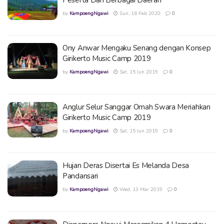
by
KampoengNgawi
Sun, 16 Feb 2020
0
Ony Anwar Mengaku Senang dengan Konsep
Girikerto Music Camp 2019
by
KampoengNgawi
Sat, 15 Jun 2019
0
Anglur Selur Sanggar Omah Swara Meriahkan
Girikerto Music Camp 2019
by
KampoengNgawi
Sat, 15 Jun 2019
0
Hujan Deras Disertai Es Melanda Desa
Pandansari
by
KampoengNgawi
Wed, 13 Mar 2019
0