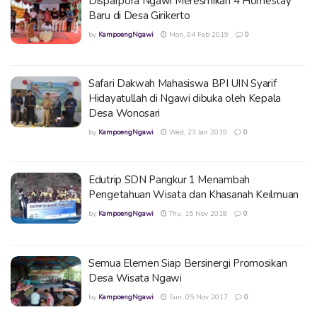
Disparpora Ngawi Meresmikan 4 Homestay
Baru di Desa Girikerto
by
KampoengNgawi
Mon, 04 Feb 2019
0
Safari Dakwah Mahasiswa BPI UIN Syarif
Hidayatullah di Ngawi dibuka oleh Kepala
Desa Wonosari
by
KampoengNgawi
Wed, 23 Jan 2019
0
Edutrip SDN Pangkur 1 Menambah
Pengetahuan Wisata dan Khasanah Keilmuan
by
KampoengNgawi
Thu, 15 Nov 2018
0
Semua Elemen Siap Bersinergi Promosikan
Desa Wisata Ngawi
by
KampoengNgawi
Sun, 05 Nov 2017
0