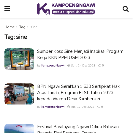
Home
Tag
sine
Tag:
sine
Sumber Koso Sine Menjadi Inspirasi Program
Kerja KKN PPM UGM 2023
by
KampoengNgawi
Sun, 24 Dec 2023
0
BPN Ngawi Serahkan 1.530 Sertipikat Hak
Atas Tanah, Program PTSL Tahun 2023
kepada Warga Desa Sumbersari
by
KampoengNgawi
Tue, 12 Dec 2023
0
Festival Paralayang Ngawi Diikuti Ratusan
Peserta Dari Berbagai Daerah