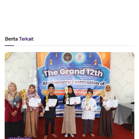
KPK yang dalam hal ini diwakili oleh Kepala Satuan Tugas I
Deputi Bidang Pencegahan Korupsi
Tri Gamareva
mengatakan, kerjasamanya kali ini lebih ke pendampingan
dan pengarahan untuk percepatan aplikasi
e-planning
,
e-
budgeting
, dan Sippadu. Ia menyatakan banyak pejabat
Berita
Terkait
daerah yang saat ini ditangani KPK karena bermasalah saat
menyusun perencanaan (
e-planning
).
Seperti dijelaskan oleh Tri, ada 4 program terkait
pencegahan korupsi, yakni perencanaan, budgeting, Unit
Layanan Pengadaan (ULP) dan Pelayanan Terpadu Satu
Pintu (PTSP). KPK Berharap Ngawi segera Terapkan Semua
Aplikasi Online untuk Pencegahan Korupsi.
“E-planning, e-budgeting, maupun Sippadu harus diterapkan
di Pemerintah Daerah untuk membentuk sistem
pemerintahan yang transparan, akuntabel, dan meminimalisir
upaya korupsi,” terang
Tri
.