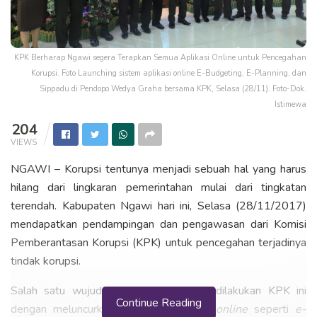
KPK Berharap Ngawi segera Terapkan Semua Aplikasi Online untuk Pencegahan
Korupsi. Foto Launching sistem aplikasi online E-Budgeting, E-Planning, dan
Sippadu di Pendopo Wedya Graha bersama KPK, Selasa (28/11). Foto-Dok.
Istimewa
204
VIEWS
NGAWI – Korupsi tentunya menjadi sebuah hal yang harus
hilang dari lingkaran pemerintahan mulai dari tingkatan
terendah. Kabupaten Ngawi hari ini, Selasa (28/11/2017)
mendapatkan pendampingan dan pengawasan dari Komisi
Pemberantasan Korupsi (KPK) untuk pencegahan terjadinya
tindak korupsi.
Salah satu wujud pendampingan yang dilakukan KPK ini
Continue Reading
dengan meluncurkan beberapa aplikasi
online
seperti
e-