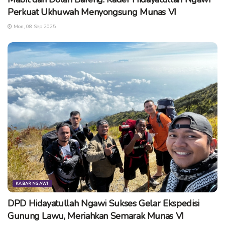
pemberantasan korupsi di Ngawi
sippadu ngawi
Perkuat Ukhuwah Menyongsung Munas VI
sistem online
Mon, 08 Sep 2025
KABAR NGAWI
DPD Hidayatullah Ngawi Sukses Gelar Ekspedisi
Gunung Lawu, Meriahkan Semarak Munas VI