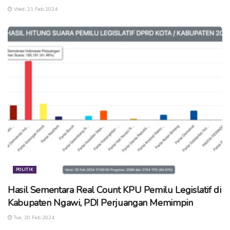
memaksimalkan peran kehumasan terutama di masa
Wed, 21 Feb 2024
pandemi. Diikuti oleh Divisi Sodiklih KPU Trenggalek, Kediri,
Banyuwangi, Sidoarjo, Mojokerto, Ngawi, Tuban, lamongan,
Gresik, dan Surabaya. (cse)
Tags:
kpu jatim
kpu ngawi
pilkada 2020
pilkada ngawi
POLITIK
Hasil Sementara Real Count KPU Pemilu Legislatif di
Kabupaten Ngawi, PDI Perjuangan Memimpin
Tue, 20 Feb 2024