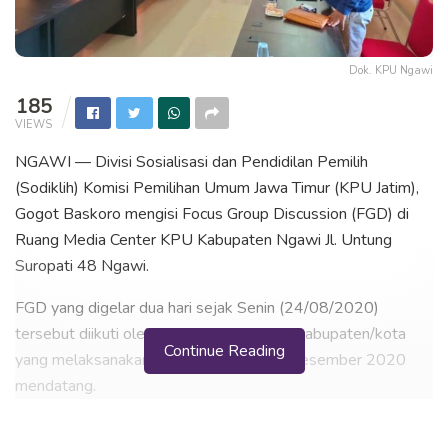
Dok. KPU Ngawi
185
VIEWS
NGAWI — Divisi Sosialisasi dan Pendidilan Pemilih
(Sodiklih) Komisi Pemilihan Umum Jawa Timur (KPU Jatim),
Gogot Baskoro mengisi Focus Group Discussion (FGD) di
Ruang Media Center KPU Kabupaten Ngawi Jl. Untung
Suropati 48 Ngawi.
FGD yang digelar dua hari sejak Senin (24/08/2020)
tersebut diikuti oleh 10 perwakilan KPU kabupaten/kota
Continue Reading
yang melaksanakan Pilkada serentak 9 Desember 2020
mendatang.
Dalam keterangannya, Gogot Baskoro menyampaikan